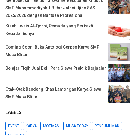
Membuktikan Inklusi: Siswa Berkebutuhan Khusus
SMP Muhammadiyah 1 Blitar Jalani Ujian SAS
2025/2026 dengan Bantuan Profesional
Kisah Uwais Al-Qorni, Pemuda yang Berbakti
Kepada Ibunya
Coming Soon! Buku Antologi Cerpen Karya SMP
Musa Blitar
Belajar Fiqih Jual Beli, Para Siswa Praktik Berjualan
Otak-Otak Bandeng Khas Lamongan Karya Siswa
SMP Musa Blitar
LABELS
EVENT
KARYA
MOTIVASI
MUSA TODAY
PENGUMUMAN