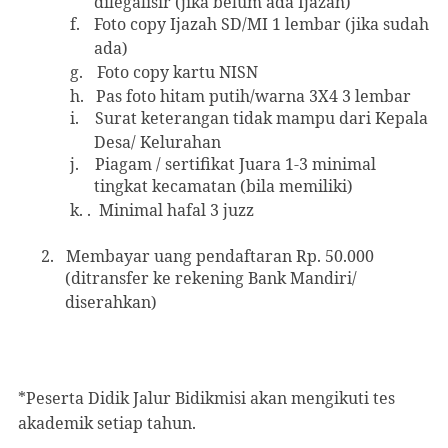
dilegalisir (jika belum ada Ijazah)
f.
Foto copy Ijazah SD/MI 1 lembar (jika sudah
ada)
g.
Foto copy kartu NISN
h.
Pas foto hitam putih/warna 3X4 3 lembar
i.
Surat keterangan tidak mampu dari Kepala
Desa/ Kelurahan
j.
Piagam / sertifikat Juara 1-3 minimal
tingkat kecamatan (bila memiliki)
k.
.
Minimal hafal 3 juzz
2.
Membayar uang pendaftaran Rp. 50.000
(ditransfer ke rekening Bank Mandiri/
diserahkan)
*Peserta Didik Jalur Bidikmisi akan mengikuti tes
akademik setiap tahun.