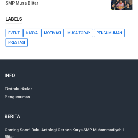
SMP Musa Blitar
LABELS
EVENT
KARYA
MOTIVASI
MUSA TODAY
PENGUMUMAN
PRESTASI
INFO
Ekstrakurikuler
Pengumuman
BERITA
Coming Soon! Buku Antologi Cerpen Karya SMP Muhammadiyah 1
Blitar