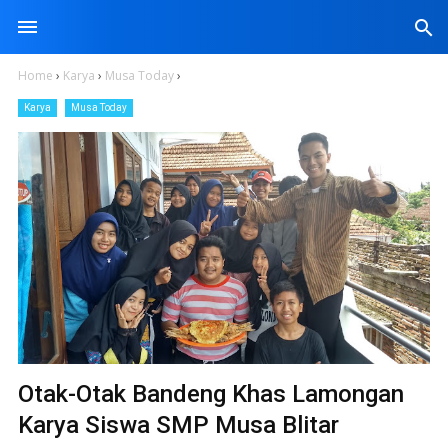
search
Home
›
Karya
›
Musa Today
›
Karya
Musa Today
Otak-Otak Bandeng Khas Lamongan
Karya Siswa SMP Musa Blitar