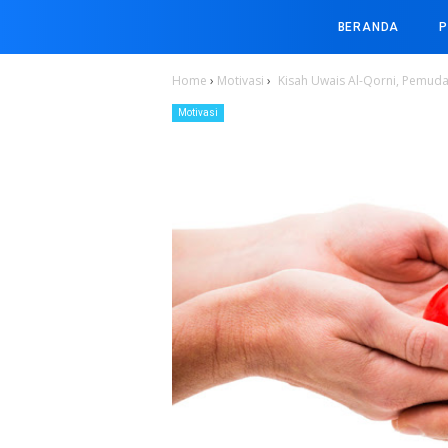
BERANDA
P
Home
›
Motivasi
›
Kisah Uwais Al-Qorni, Pemuda
Motivasi