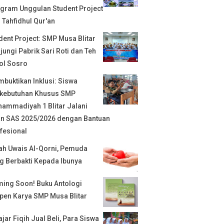
gram Unggulan Student Project
 Tahfidhul Qur'an
dent Project: SMP Musa Blitar
jungi Pabrik Sari Roti dan Teh
ol Sosro
buktikan Inklusi: Siswa
kebutuhan Khusus SMP
ammadiyah 1 Blitar Jalani
an SAS 2025/2026 dengan Bantuan
fesional
ah Uwais Al-Qorni, Pemuda
g Berbakti Kepada Ibunya
ing Soon! Buku Antologi
pen Karya SMP Musa Blitar
ajar Fiqih Jual Beli, Para Siswa