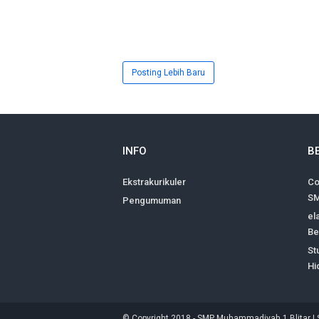
Posting Lebih Baru
INFO
B
Ekstrakurikuler
Co
SM
Pengumuman
el
Be
St
Hi
© Copyright 2018 -
SMP Muhammadiyah 1 Blitar | 