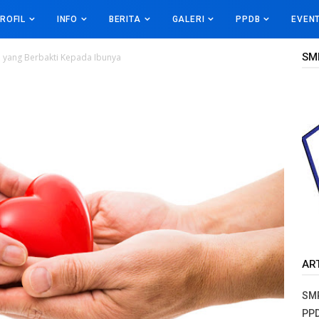
ROFIL
INFO
BERITA
GALERI
PPDB
EVEN
SM
 yang Berbakti Kepada Ibunya
AR
SMP
PPD