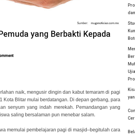
Pro
dan
Stu
Kun
 Pemuda yang Berbakti Kepada
Bot
Mem
Comment
Ber
Muh
Uji
Pro
Kis
lahan naik, mengusir dingin dan kabut temaram di pagi
yan
Kota Blitar mulai berdatangan. Di depan gerbang, para
gan senyum yang indah merekah. Pemandangan yang
Com
 siswa saling bersalaman pun menebar salam.
Cer
iswa memulai pembelajaran pagi di masjid–begitulah cara
Bel