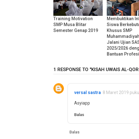
Training Motivation
Membuktikan Ink
SMP Musa Blitar
Siswa Berkebut
Semester Genap 2019
Khusus SMP
Muhammadiyah 1
Jalani Ujian SA
2025/2026 den
Bantuan Profes
1 RESPONSE TO "KISAH UWAIS AL-QOR
versal sastra
8 Maret 2019 puku
Asyiapp
Balas
Balas