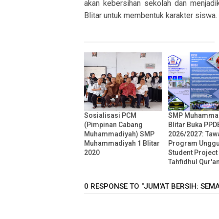
akan kebersihan sekolah dan menja
Blitar untuk membentuk karakter siswa.
Sosialisasi PCM
SMP Muhammad
(Pimpinan Cabang
Blitar Buka PPD
Muhammadiyah) SMP
2026/2027: Taw
Muhammadiyah 1 Blitar
Program Unggu
2020
Student Project
Tahfidhul Qur'a
0 RESPONSE TO "JUM'AT BERSIH: SE