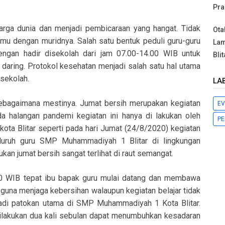
Pra
rga dunia dan menjadi pembicaraan yang hangat. Tidak
Ota
mu dengan muridnya. Salah satu bentuk peduli guru-guru
Lam
gan hadir disekolah dari jam 07.00-14.00 WIB untuk
Blit
daring. Protokol kesehatan menjadi salah satu hal utama
 sekolah.
LA
 sebagaimana mestinya. Jumat bersih merupakan kegiatan
EV
a halangan pandemi kegiatan ini hanya di lakukan oleh
P
ta Blitar seperti pada hari Jumat (24/8/2020) kegiatan
eluruh guru SMP Muhammadiyah 1 Blitar di lingkungan
kan jumat bersih sangat terlihat di raut semangat.
7.00 WIB tepat ibu bapak guru mulai datang dan membawa
i guna menjaga kebersihan walaupun kegiatan belajar tidak
jadi patokan utama di SMP Muhammadiyah 1 Kota Blitar.
dilakukan dua kali sebulan dapat menumbuhkan kesadaran