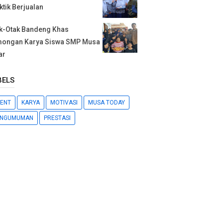
ktik Berjualan
k-Otak Bandeng Khas
ongan Karya Siswa SMP Musa
ar
BELS
ENT
KARYA
MOTIVASI
MUSA TODAY
ENGUMUMAN
PRESTASI