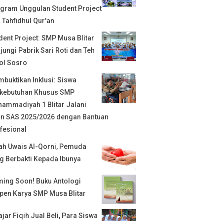
gram Unggulan Student Project
 Tahfidhul Qur'an
dent Project: SMP Musa Blitar
jungi Pabrik Sari Roti dan Teh
ol Sosro
buktikan Inklusi: Siswa
kebutuhan Khusus SMP
ammadiyah 1 Blitar Jalani
an SAS 2025/2026 dengan Bantuan
fesional
ah Uwais Al-Qorni, Pemuda
g Berbakti Kepada Ibunya
ing Soon! Buku Antologi
pen Karya SMP Musa Blitar
ajar Fiqih Jual Beli, Para Siswa