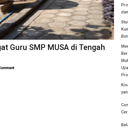
Pro
dan
Stu
Kun
Bot
gat Guru SMP MUSA di Tengah
Mem
Ber
Muh
Uji
Comment
Pro
Kis
yan
Com
Cer
Bel