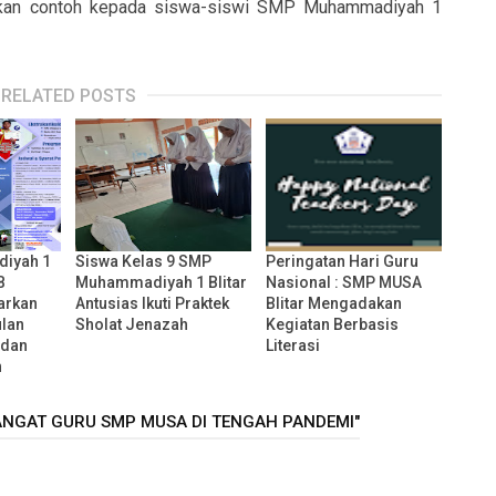
dikan contoh kepada siswa-siswi SMP Muhammadiyah 1
RELATED POSTS
iyah 1
Siswa Kelas 9 SMP
Peringatan Hari Guru
B
Muhammadiyah 1 Blitar
Nasional : SMP MUSA
arkan
Antusias Ikuti Praktek
Blitar Mengadakan
lan
Sholat Jenazah
Kegiatan Berbasis
 dan
Literasi
n
MANGAT GURU SMP MUSA DI TENGAH PANDEMI"