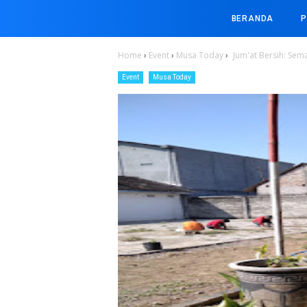
BERANDA
P
Home
›
Event
›
Musa Today
›
Jum'at Bersih: Se
Event
Musa Today