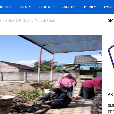
ROFIL
INFO
BERITA
GALERI
PPDB
EVEN
SM
mangat Guru SMP MUSA di Tengah Pandemi
AR
SMP
PPD